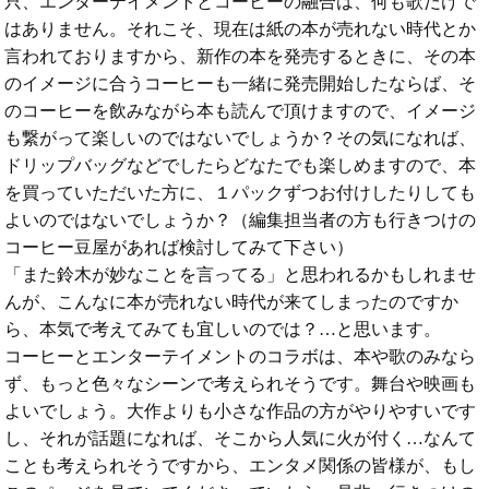
只、エンターテイメントとコーヒーの融合は、何も歌だけで
はありません。それこそ、現在は紙の本が売れない時代とか
言われておりますから、新作の本を発売するときに、その本
のイメージに合うコーヒーも一緒に発売開始したならば、そ
のコーヒーを飲みながら本も読んで頂けますので、イメージ
も繋がって楽しいのではないでしょうか？その気になれば、
ドリップバッグなどでしたらどなたでも楽しめますので、本
を買っていただいた方に、１パックずつお付けしたりしても
よいのではないでしょうか？（編集担当者の方も行きつけの
コーヒー豆屋があれば検討してみて下さい）
「また鈴木が妙なことを言ってる」と思われるかもしれませ
んが、こんなに本が売れない時代が来てしまったのですか
ら、本気で考えてみても宜しいのでは？…と思います。
コーヒーとエンターテイメントのコラボは、本や歌のみなら
ず、もっと色々なシーンで考えられそうです。舞台や映画も
よいでしょう。大作よりも小さな作品の方がやりやすいです
し、それが話題になれば、そこから人気に火が付く…なんて
ことも考えられそうですから、エンタメ関係の皆様が、もし