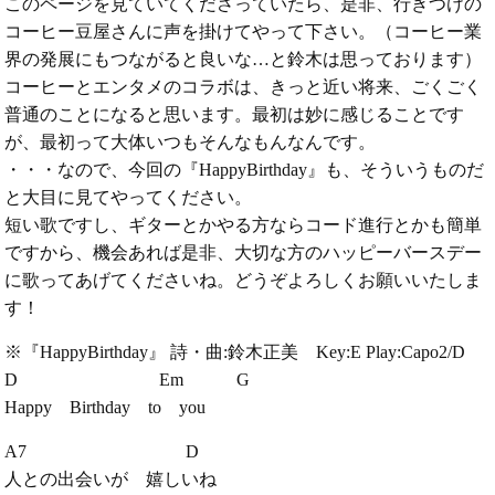
このページを見ていてくださっていたら、是非、行きつけの
コーヒー豆屋さんに声を掛けてやって下さい。（コーヒー業
界の発展にもつながると良いな…と鈴木は思っております）
コーヒーとエンタメのコラボは、きっと近い将来、ごくごく
普通のことになると思います。最初は妙に感じることです
が、最初って大体いつもそんなもんなんです。
・・・なので、今回の『HappyBirthday』も、そういうものだ
と大目に見てやってください。
短い歌ですし、ギターとかやる方ならコード進行とかも簡単
ですから、機会あれば是非、大切な方のハッピーバースデー
に歌ってあげてくださいね。どうぞよろしくお願いいたしま
す！
※『HappyBirthday』 詩・曲:鈴木正美 Key:E Play:Capo2/D
D Em G
Happy Birthday to you
A7 D
人との出会いが 嬉しいね