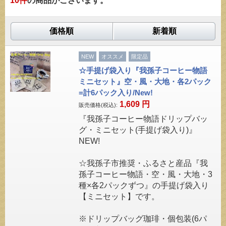
10
件
の商品がございます。
価格順
新着順
NEW
オススメ
限定品
☆手提げ袋入り『我孫子コーヒー物語
ミニセット』空・風・大地・各2パック
=計6パック入り/New!
1,609
円
販売価格(税込):
『我孫子コーヒー物語ドリップバッ
グ・ミニセット(手提げ袋入り)』
NEW!
☆我孫子市推奨・ふるさと産品『我
孫子コーヒー物語・空・風・大地・3
種×各2パックずつ』の手提げ袋入り
【ミニセット】です。
※ドリップバッグ珈琲・個包装(6パ