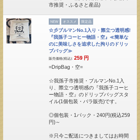
市推奨・ふるさと産品)
NEW
オススメ
限定品
☆彡ブルマンNo.1入り・際立つ透明感!
『我孫子コーヒー物語・空』≪簡単な
のに美味しさを追求した拘りのドリッ
プバッグ≫
259
円
販売価格(税込):
=DripBag・空=
☆我孫子市推奨・ブルマンNo.1入
り、際立つ透明感の『我孫子コーヒ
ー物語・空』のドリップバッグスタ
イル(1個包装・バラ販売)です。
◎個包装・1パック・240円(税込259
円)～
※只今ご配送につきましてはお時間