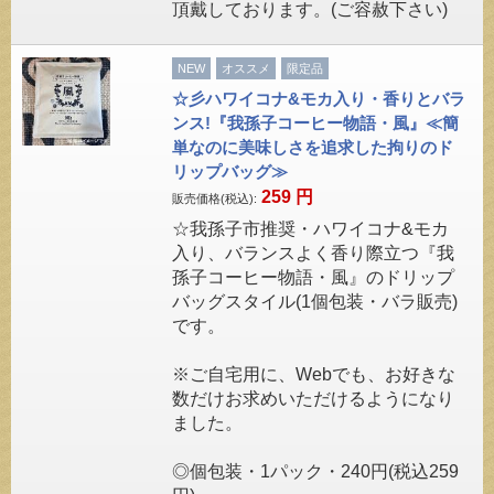
頂戴しております。(ご容赦下さい)
NEW
オススメ
限定品
☆彡ハワイコナ&モカ入り・香りとバラ
ンス!『我孫子コーヒー物語・風』≪簡
単なのに美味しさを追求した拘りのド
リップバッグ≫
259
円
販売価格(税込):
☆我孫子市推奨・ハワイコナ&モカ
入り、バランスよく香り際立つ『我
孫子コーヒー物語・風』のドリップ
バッグスタイル(1個包装・バラ販売)
です。
※ご自宅用に、Webでも、お好きな
数だけお求めいただけるようになり
ました。
◎個包装・1パック・240円(税込259