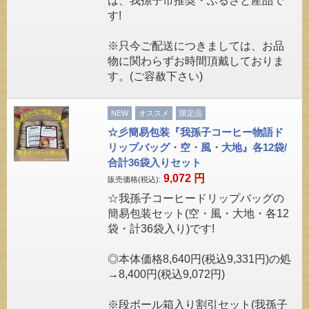
は、我孫子市推奨・ふるさと産品で
す!
※只今ご配送につきましては、お品
物に関わらずお時間頂戴しておりま
す。(ご容赦下さい)
NEW
オススメ
限定品
☆彡簡易包装『我孫子コーヒー物語ド
リップバッグ・空・風・大地』各12袋/
合計36袋入りセット
9,072
円
販売価格(税込):
☆我孫子コーヒードリップバッグの
簡易包装セット(空・風・大地・各12
袋・計36袋入り)です!
◎本体価格8,640円(税込9,331円)の処
→8,400円(税込9,072円)
※段ボール箱入り割引セット(我孫子