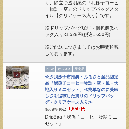
り、際立つ透明感の『我孫子コーヒ
ー物語・空』のドリップバッグスタ
イル【クリアケース入り】です。
※ドリップバッグ珈琲・個包装(6パ
ック入り):1,528円(税込1,650円)
※ご配送につきましてはお時間頂戴
しております。
NEW
オススメ
限定品
☆彡我孫子市推奨・ふるさと産品認定
品『我孫子コーヒー物語・空・風・大
地入りミニセット』≪簡単なのに美味
しさを追求した拘りのドリップバッ
グ・クリアケース入り≫
1,650
円
販売価格(税込):
DripBag『我孫子コーヒー物語ミニ
セット』