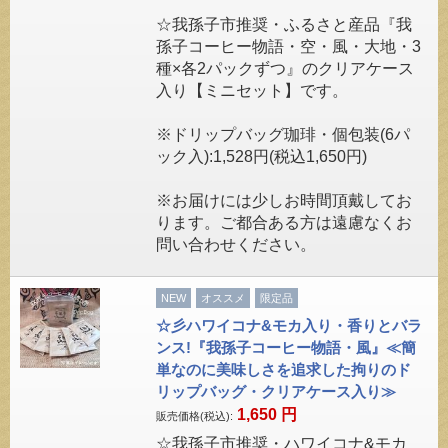
☆我孫子市推奨・ふるさと産品『我
孫子コーヒー物語・空・風・大地・3
種×各2パックずつ』のクリアケース
入り【ミニセット】です。
※ドリップバッグ珈琲・個包装(6パ
ック入):1,528円(税込1,650円)
※お届けには少しお時間頂戴してお
ります。ご都合ある方は遠慮なくお
問い合わせください。
NEW
オススメ
限定品
☆彡ハワイコナ&モカ入り・香りとバラ
ンス!『我孫子コーヒー物語・風』≪簡
単なのに美味しさを追求した拘りのド
リップバッグ・クリアケース入り≫
1,650
円
販売価格(税込):
☆我孫子市推奨・ハワイコナ&モカ