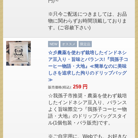
円)～
※只今ご配送につきましては、お品
物に関わらずお時間頂戴しておりま
す。(ご容赦下さい)
NEW
オススメ
限定品
☆彡農薬を使わず栽培したインドネシ
ア豆入り・旨味とバランス!『我孫子コ
ーヒー物語・大地』≪簡単なのに美味
しさを追求した拘りのドリップバッグ
≫
259
円
販売価格(税込):
☆我孫子市推奨・農薬を使わず栽培
したインドネシア豆入り、バランス
よく旨味際立つ『我孫子コーヒー物
語・大地』のドリップバッグスタイ
ル(1個包装・バラ販売)です。
※ご自宅用に、Webでも、お好きな