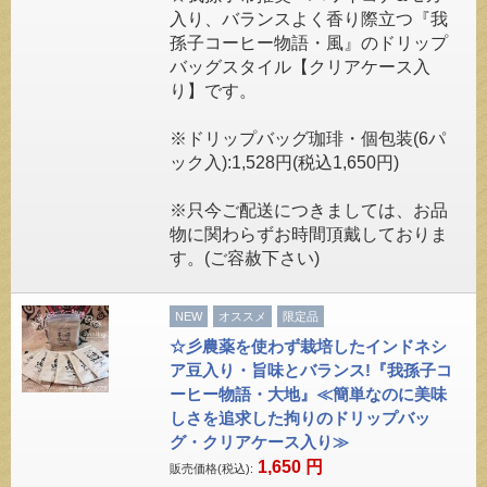
入り、バランスよく香り際立つ『我
孫子コーヒー物語・風』のドリップ
バッグスタイル【クリアケース入
り】です。
※ドリップバッグ珈琲・個包装(6パ
ック入):1,528円(税込1,650円)
※只今ご配送につきましては、お品
物に関わらずお時間頂戴しておりま
す。(ご容赦下さい)
NEW
オススメ
限定品
☆彡農薬を使わず栽培したインドネシ
ア豆入り・旨味とバランス!『我孫子コ
ーヒー物語・大地』≪簡単なのに美味
しさを追求した拘りのドリップバッ
グ・クリアケース入り≫
1,650
円
販売価格(税込):