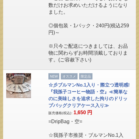
数だけお求めいただけるようになり
ました。
◎個包装・1パック・240円(税込259
円)～
※只今ご配送につきましては、お品
物に関わらずお時間頂戴しておりま
す。(ご容赦下さい)
NEW
オススメ
限定品
☆彡ブルマンNo.1入り・際立つ透明感!
『我孫子コーヒー物語・空』≪簡単な
のに美味しさを追求した拘りのドリッ
プバッグクリアケース入り≫
1,650
円
販売価格(税込):
=DripBag・空=
☆我孫子市推奨・ブルマンNo.1入