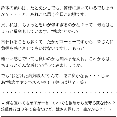
鈴木の願いは、たとえ少しでも、皆様に届いているでしょう
か？・・・と、あれこれ思う今日この頃です。
只、私は、ちょっと思いが強すぎるのかな？って、最近はち
ょっと反省もしています。“執念”とかって
言われることも多くて、たかがコーヒーですから、皆さんに
負担を感じさせてもいけないですし、もっと
軽～い感じでいても良いのかも知れませんね。これからは、
ちょっとそんな感じで行ってみましょうか。
でも“おどけた焙煎職人”なんて、逆に変かなぁ・・・じゃ
あ“執念オヤジ”でいいや！（やっぱり？・笑）
・・・・・・・・・・・・・・・・・・・・・・・・・・・
←
何を置いても弟子が一番！いつでも物陰から見守る変な鈴木？
焙煎修行は３年で合格だけど、嫁さん探しは一生かかる？！
→