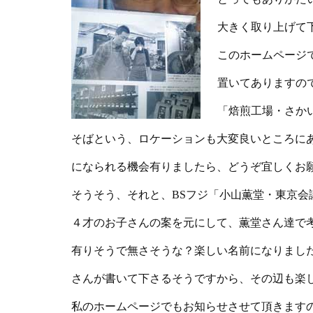
大きく取り上げて
このホームページ
置いてありますの
「
焙煎工場・さか
そばという、ロケーションも大変良いところに
になられる機会有りましたら、どうぞ宜しくお
そうそう、それと、BSフジ「
小山薫堂・東京会
４才のお子さんの案を元にして、薫堂さん達で
有りそうで無さそうな？楽しい名前になりました
さんが書いて下さるそうですから、その辺も楽
私のホームページでもお知らせさせて頂きます