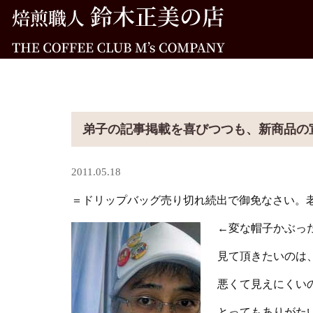
弟子の記事掲載を喜びつつも、新商品の
2011.05.18
＝ドリップバッグ売り切れ続出で御免なさい。
←変な帽子かぶっ
見て頂きたいのは
悪くて見えにくい
とってもありがた