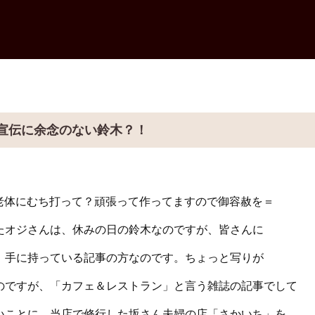
宣伝に余念のない鈴木？！
老体にむち打って？頑張って作ってますので御容赦を＝
たオジさんは、休みの日の鈴木なのですが、皆さんに
、手に持っている記事の方なのです。ちょっと写りが
のですが、「カフェ＆レストラン」と言う雑誌の記事でして
いことに、当店で修行した坂さん夫婦の店「さかいち」を