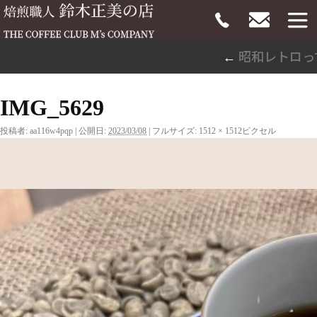
昭和レトロっ
←
IMG_5629
投稿者:
aa116w4pqp
|
公開日:
2023/03/08
|
フルサイズ:
1512 × 1512
ピクセル