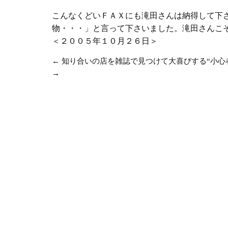
こんなくどいＦＡＸにも滝田さんは納得して下
物・・・」と言って下さいました。滝田さんこ
＜２００５年１０月２６日＞
←
知り合いの店を雑誌で見つけて大喜びする“小心
→