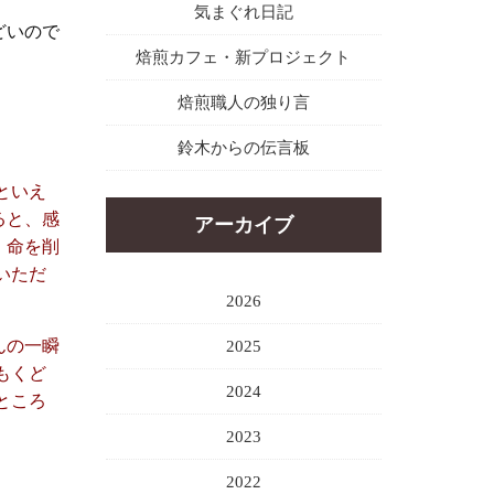
気まぐれ日記
どいので
焙煎カフェ・新プロジェクト
焙煎職人の独り言
鈴木からの伝言板
といえ
ると、感
アーカイブ
、命を削
いただ
2026
んの一瞬
2025
もくど
2024
ところ
2023
2022