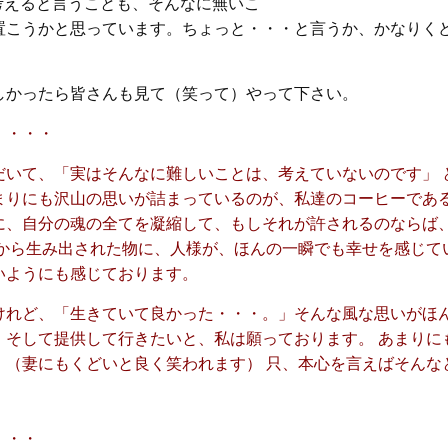
考えると言うことも、そんなに無いこ
置こうかと思っています。ちょっと・・・と言うか、かなりく
しかったら皆さんも見て（笑って）やって下さい。
・・・・
だいて、「実はそんなに難しいことは、考えていないのです」 
まりにも沢山の思いが詰まっているのが、私達のコーヒーであ
に、自分の魂の全てを凝縮して、もしそれが許されるのならば
魂から生み出された物に、人様が、ほんの一瞬でも幸せを感じて
いようにも感じております。
けれど、「生きていて良かった・・・。」そんな風な思いがほ
、そして提供して行きたいと、私は願っております。 あまりに
。（妻にもくどいと良く笑われます） 只、本心を言えばそんな
・・・