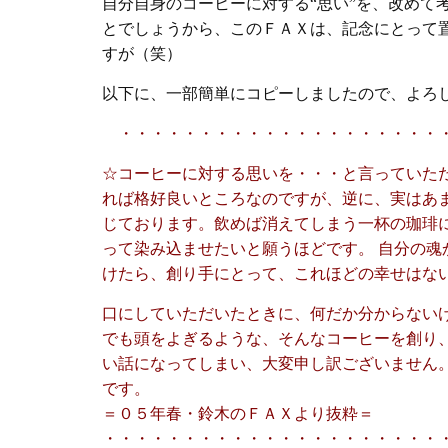
自分自身のコーヒーに対する“思い”を、改めて
とでしょうから、このＦＡＸは、記念にとって
すが（笑）
以下に、一部簡単にコピーしましたので、よろ
・・・・・・・・・・・・・・・・・・・・
☆コーヒーに対する思いを・・・と言っていた
れば格好良いところなのですが、逆に、実はあ
じております。飲めば消えてしまう一杯の珈琲
って染み込ませたいと願うほどです。 自分の
けたら、創り手にとって、これほどの幸せはな
口にしていただいたときに、何だか分からない
でも頭をよぎるような、そんなコーヒーを創り
い話になってしまい、大変申し訳ございません
です。
＝０５年春・鈴木のＦＡＸより抜粋＝
・・・・・・・・・・・・・・・・・・・・・