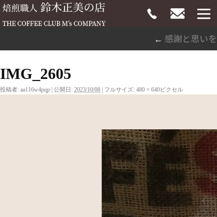
感謝と思いを
←
IMG_2605
投稿者:
aa116w4pqp
|
公開日:
2023/10/08
|
フルサイズ:
480 × 640
ピクセル